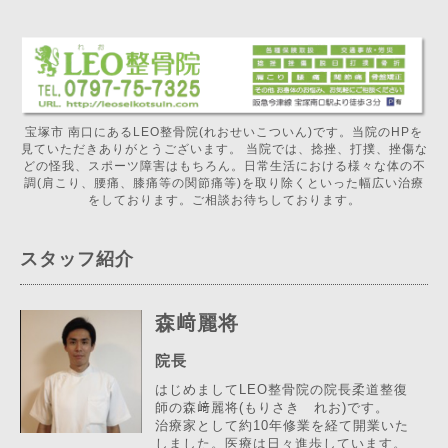
宝塚市 南口にあるLEO整骨院(れおせいこついん)です。当院のHPを
見ていただきありがとうございます。 当院では、捻挫、打撲、挫傷な
どの怪我、スポーツ障害はもちろん。日常生活における様々な体の不
調(肩こり、腰痛、膝痛等の関節痛等)を取り除くといった幅広い治療
をしております。ご相談お待ちしております。
スタッフ紹介
森﨑麗将
院長
はじめましてLEO整骨院の院長柔道整復
師の森﨑麗将(もりさき れお)です。
治療家として約10年修業を経て開業いた
しました。医療は日々進歩しています。