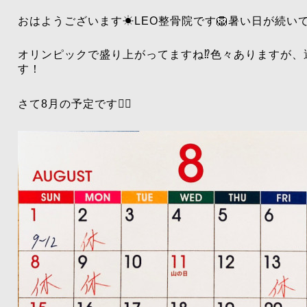
おはようございます☀LEO整骨院です🦁暑い日が続い
オリンピックで盛り上がってますね⁉️色々ありますが
す！
さて8月の予定です👇🏻