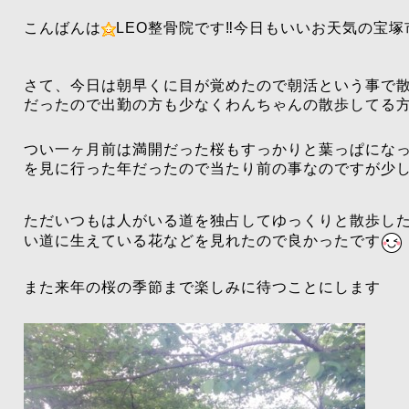
こんばんは
LEO整骨院です‼️今日もいいお天気の宝
さて、今日は朝早くに目が覚めたので朝活という事で散
だったので出勤の方も少なくわんちゃんの散歩してる
つい一ヶ月前は満開だった桜もすっかりと葉っぱにな
を見に行った年だったので当たり前の事なのですが少
ただいつもは人がいる道を独占してゆっくりと散歩し
い道に生えている花などを見れたので良かったです
また来年の桜の季節まで楽しみに待つことにします