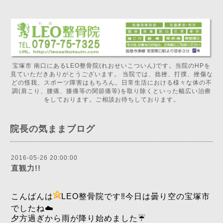
宝塚市 南口にあるLEO整骨院(れおせいこついん)です。当院のHPを
見ていただきありがとうございます。 当院では、捻挫、打撲、挫傷な
どの怪我、スポーツ障害はもちろん。日常生活における様々な体の不
調(肩こり、腰痛、膝痛等の関節痛等)を取り除くといった幅広い治療
をしております。ご相談お待ちしております。
院長の気ままブログ
2016-05-26 20:00:00
直観力!!
こんばんは
LEO整骨院です‼️今日は曇り空の宝塚市
でしたね☁️
夕方過ぎから雨が降り始めました☔️