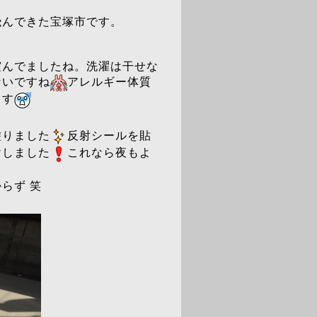
飛んできた宝塚市です。
霞んでましたね。洗濯は干せな
ないですね
アレルギー体質
ます
塗りました
反射シールを貼
けしました
これなら夜もよ
らず 笑