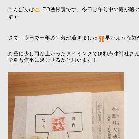
こんばんは
LEO整骨院です。今日は午前中の雨が嘘
す☀️
さて、今日で一年の半分が過ぎました
早いような気
お昼に少し雨が上がったタイミングで伊和志津神社さ
で夏も無事に過ごせるかと思います‼️