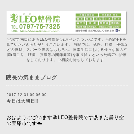
宝塚市 南口にあるLEO整骨院(れおせいこついん)です。当院のHPを
見ていただきありがとうございます。 当院では、捻挫、打撲、挫傷な
どの怪我、スポーツ障害はもちろん。日常生活における様々な体の不
調(肩こり、腰痛、膝痛等の関節痛等)を取り除くといった幅広い治療
をしております。ご相談お待ちしております。
院長の気ままブログ
2017-12-31 09:06:00
今日は大晦日‼️
おはようございます😃LEO整骨院です🦁まだ曇り空
の宝塚市です☁️