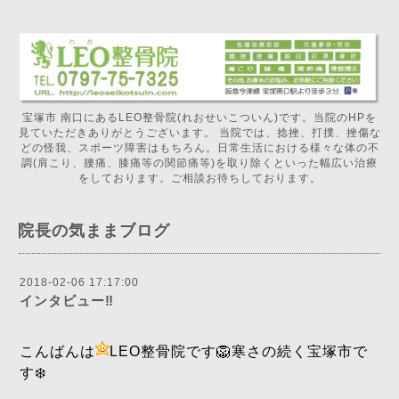
宝塚市 南口にあるLEO整骨院(れおせいこついん)です。当院のHPを
見ていただきありがとうございます。 当院では、捻挫、打撲、挫傷な
どの怪我、スポーツ障害はもちろん。日常生活における様々な体の不
調(肩こり、腰痛、膝痛等の関節痛等)を取り除くといった幅広い治療
をしております。ご相談お待ちしております。
院長の気ままブログ
2018-02-06 17:17:00
インタビュー‼️
こんばんは
LEO整骨院です🦁寒さの続く宝塚市で
す❄️