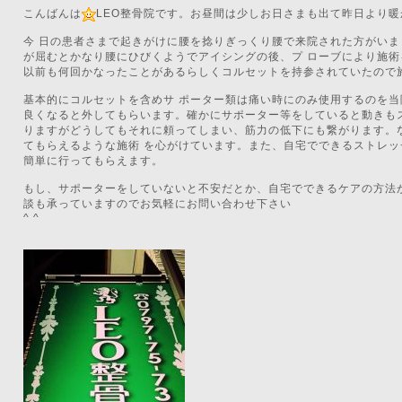
こんばんは
LEO整骨院です。お昼間は少しお日さまも出て昨日より
今 日の患者さまで起きがけに腰を捻りぎっくり腰で来院された方がい
が屈むとかなり腰にひびくようでアイシングの後、プ ローブにより施
以前も何回かなったことがあるらしくコルセットを持参されていたので
基本的にコルセットを含めサ ポーター類は痛い時にのみ使用するのを
良くなると外してもらいます。確かにサポーター等をしていると動きも
りますがどうしてもそれに頼ってしまい、筋力の低下にも繋がります。
てもらえるような施術 を心がけています。また、自宅でできるストレ
簡単に行ってもらえます。
もし、サポーターをしていないと不安だとか、自宅でできるケアの方法
談も承っていますのでお気軽にお問い合わせ下さい
^ ^