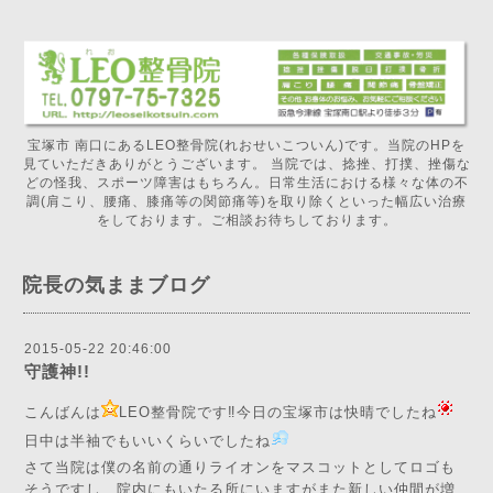
宝塚市 南口にあるLEO整骨院(れおせいこついん)です。当院のHPを
見ていただきありがとうございます。 当院では、捻挫、打撲、挫傷な
どの怪我、スポーツ障害はもちろん。日常生活における様々な体の不
調(肩こり、腰痛、膝痛等の関節痛等)を取り除くといった幅広い治療
をしております。ご相談お待ちしております。
院長の気ままブログ
2015-05-22 20:46:00
守護神!!
こんばんは
LEO整骨院です‼️今日の宝塚市は快晴でしたね
日中は半袖でもいいくらいでしたね
さて当院は僕の名前の通りライオンをマスコットとしてロゴも
そうですし、院内にもいたる所にいますがまた新しい仲間が増