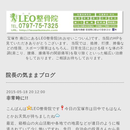
宝塚市 南口にあるLEO整骨院(れおせいこついん)です。当院のHPを
見ていただきありがとうございます。 当院では、捻挫、打撲、挫傷な
どの怪我、スポーツ障害はもちろん。日常生活における様々な体の不
調(肩こり、腰痛、膝痛等の関節痛等)を取り除くといった幅広い治療
をしております。ご相談お待ちしております。
院長の気ままブログ
2015-05-18 20:12:00
非常時に!!
こんばんは
LEO整骨院です
今日の宝塚市は日中でもはなん
とかお天気が持ちましたね
最近、箱根山の火山活動や各地での地震などが連日のように報
道されていて少し怖いですね。先日、自治会の役員さんから非