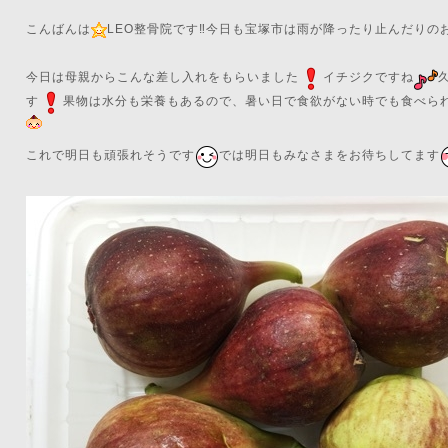
こんばんは
LEO整骨院です‼️今日も宝塚市は雨が降ったり止んだりの
今日は母親からこんな差し入れをもらいました
イチジクです
ね
す
果物は水分も栄養もあるので、暑い日で食欲がない時でも食べら
これで明日も頑張れそうです
では明日もみなさまをお待ちしてます